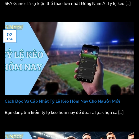
SEA Games là sự kiện thể thao lớn nhất Đông Nam Á. Tỷ lệ kèo [...]
02
Th4
Cách Đọc Và Cập Nhật Tỷ Lệ Kèo Hôm Nay Cho Người Mới
Bạn đang tìm kiếm tỷ lệ kèo hôm nay để đưa ra lựa chọn cá [...]