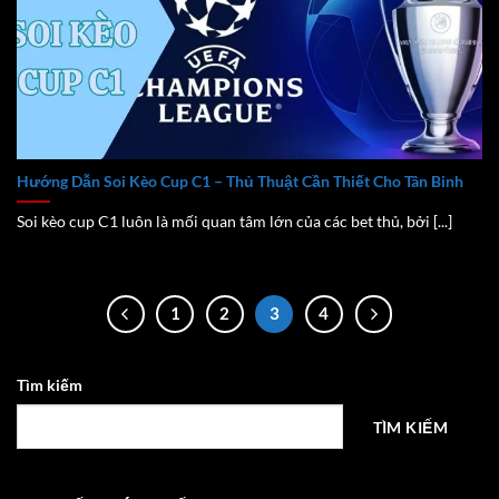
Hướng Dẫn Soi Kèo Cup C1 – Thủ Thuật Cần Thiết Cho Tân Binh
Soi kèo cup C1 luôn là mối quan tâm lớn của các bet thủ, bởi [...]
1
2
3
4
Tìm kiếm
TÌM KIẾM