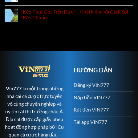
Kèo Phạt Góc Trên Dưới – Khái Niệm Và Cách Soi
Kèo Chuẩn
HƯỚNG DẪN
Đăng ký VIN777
Vin777
là một trong những
nhà cái cá cược trực tuyến
Nạp tiền VIN777
vô cùng chuyên nghiệp và
Rút tiền VIN777
uy tín tại thị trường châu Á.
Địa chỉ được cấp giấy phép
Tải app VIN777
hoạt động hợp pháp bởi Cơ
quan cá cược hàng đầu -