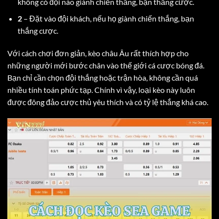
không có đội nào giành chiến thắng, bạn thắng cược.
2
– Đặt vào đội khách, nếu họ giành chiến thắng, bạn
thắng cược.
Với cách chơi đơn giản, kèo châu Âu rất thích hợp cho
những người mới bước chân vào thế giới cá cược bóng đá.
Bạn chỉ cần chọn đội thắng hoặc trận hòa, không cần quá
nhiều tính toán phức tạp. Chính vì vậy, loại kèo này luôn
được đông đảo cược thủ yêu thích và có tỷ lệ thắng khá cao.