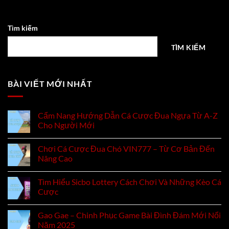
Tìm kiếm
TÌM KIẾM
BÀI VIẾT MỚI NHẤT
Cẩm Nang Hướng Dẫn Cá Cược Đua Ngựa Từ A-Z
Cho Người Mới
Chơi Cá Cược Đua Chó VIN777 – Từ Cơ Bản Đến
Nâng Cao
Tìm Hiểu Sicbo Lottery Cách Chơi Và Những Kèo Cá
Cược
Gao Gae – Chinh Phục Game Bài Đình Đám Mới Nổi
Năm 2025