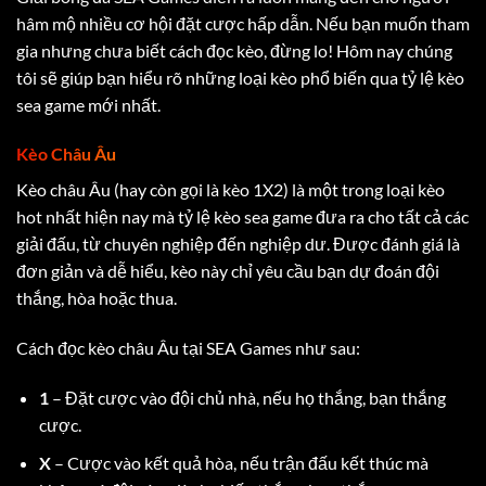
hâm mộ nhiều cơ hội đặt cược hấp dẫn. Nếu bạn muốn tham
gia nhưng chưa biết cách đọc kèo, đừng lo! Hôm nay chúng
tôi sẽ giúp bạn hiểu rõ những loại kèo phổ biến qua tỷ lệ kèo
sea game mới nhất.
Kèo Châu Âu
Kèo châu Âu (hay còn gọi là kèo 1X2) là một trong loại kèo
hot nhất hiện nay mà tỷ lệ kèo sea game đưa ra cho tất cả các
giải đấu, từ chuyên nghiệp đến nghiệp dư. Được đánh giá là
đơn giản và dễ hiểu, kèo này chỉ yêu cầu bạn dự đoán đội
thắng, hòa hoặc thua.
Cách đọc kèo châu Âu tại SEA Games như sau:
1
– Đặt cược vào đội chủ nhà, nếu họ thắng, bạn thắng
cược.
X
– Cược vào kết quả hòa, nếu trận đấu kết thúc mà