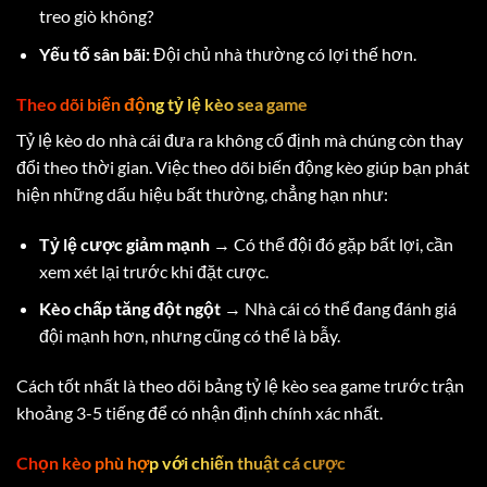
treo giò không?
Yếu tố sân bãi:
Đội chủ nhà thường có lợi thế hơn.
Theo dõi biến động tỷ lệ kèo sea game
Tỷ lệ kèo do nhà cái đưa ra không cố định mà chúng còn thay
đổi theo thời gian. Việc theo dõi biến động kèo giúp bạn phát
hiện những dấu hiệu bất thường, chẳng hạn như:
Tỷ lệ cược giảm mạnh
→ Có thể đội đó gặp bất lợi, cần
xem xét lại trước khi đặt cược.
Kèo chấp tăng đột ngột
→ Nhà cái có thể đang đánh giá
đội mạnh hơn, nhưng cũng có thể là bẫy.
Cách tốt nhất là theo dõi bảng tỷ lệ kèo sea game trước trận
khoảng 3-5 tiếng để có nhận định chính xác nhất.
Chọn kèo phù hợp với chiến thuật cá cược