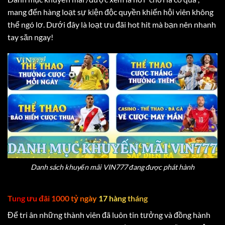
mang đến hàng loạt sự kiện độc quyền khiến hội viên không
thể ngó lơ. Dưới đây là loạt ưu đãi hot hit mà bạn nên nhanh
tay săn ngay!
Danh sách khuyến mãi VIN777 đang được phát hành
Tung ưu đãi 1000 tỷ ngày 17 hàng tháng
Để tri ân những thành viên đã luôn tin tưởng và đồng hành