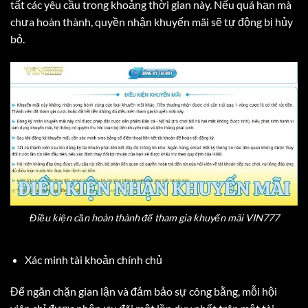
tất các yêu cầu trong khoảng thời gian này. Nếu quá hạn mà
chưa hoàn thành, quyền nhận khuyến mãi sẽ tự động bị hủy
bỏ.
Điều kiện cần hoàn thành để tham gia khuyến mãi VIN777
Xác minh tài khoản chính chủ
Để ngăn chặn gian lận và đảm bảo sự công bằng, mỗi hội