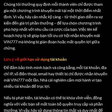
Chúng tôi thường quy định mỗi thành viên chỉ được tham
gia một chương trình khuyến mãi tại một thời điểm nhất
định. Vì vậy, hãy cân nhắc kỹ càng – từ thời gian diễn ra sự
kiện đến giá trị phần thưởng – để lựa chọn chương trình
phù hợp nhất với nhu cầu cá cược của bạn. Việc lên kế
hoạch hợp lý sẽ giúp bạn tối ưu cơ hội nhận khuyến mãi
VIN777 mà không bị gián đoạn hoặc mất quyền lợi giữa
chừng.
Lưu ý về giới hạn sử dụng tài khoản
Để đảm bảo tính minh bạch và công bằng, mỗi tài khoản, địa
chỉ IP, số điện thoại, email hay thiết bị chỉ được nhận khuyến
mãi VIN777 một lần. Nhà cái nghiêm cấm mọi hành vi tạo
nhiều tài khoản để trục lợi.
Nếu bị phát hiện, tài khoản có thể bị khóa vĩnh viễn, đồng
nghĩa với việc bạn sẽ mất toàn bộ quyền truy cập và phần
thưởng. Vì vậy, hãy sử dụng thông tin thật và duy nhất để