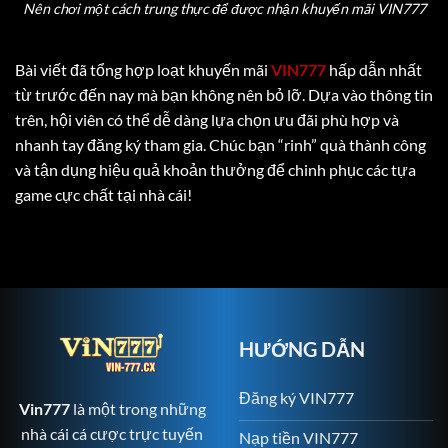
Nên chơi một cách trung thực để được nhận khuyến mãi VIN777
Bài viết đã tổng hợp loạt khuyến mãi
VIN777
hấp dẫn nhất
từ trước đến nay mà bạn không nên bỏ lỡ. Dựa vào thông tin
trên, hội viên có thể dễ dàng lựa chọn ưu đãi phù hợp và
nhanh tay đăng ký tham gia. Chúc bạn “rinh” quà thành công
và tận dụng hiệu quả khoản thưởng để chinh phục các tựa
game cực chất tại nhà cái!
HƯỚNG DẪN
Đăng ký VIN777
Vin777
là một trong những
nhà cái cá cược trực tuyến
Nạp tiền VIN777