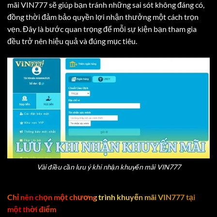
mãi VIN777 sẽ giúp bạn tránh những sai sót không đáng có,
đồng thời đảm bảo quyền lợi nhận thưởng một cách trọn
vẹn. Đây là bước quan trọng để mỗi sự kiện bạn tham gia
đều trở nên hiệu quả và đúng mục tiêu.
Vài điều cần lưu ý khi nhận khuyến mãi VIN777
Chỉ nên chọn một chương trình khuyến mãi VIN777 tại
một thời điểm