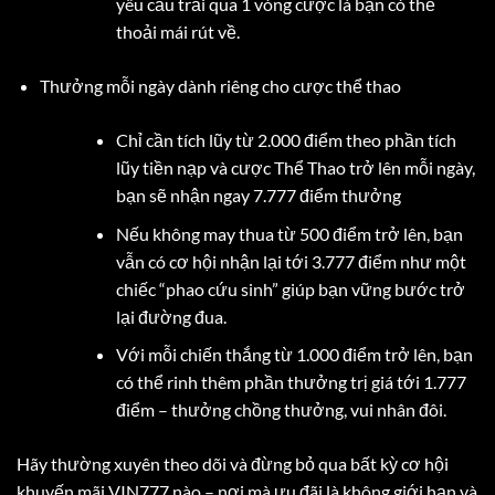
yêu cầu trải qua 1 vòng cược là bạn có thể
thoải mái rút về.
Thưởng mỗi ngày dành riêng cho cược thể thao
Chỉ cần tích lũy từ 2.000 điểm theo phần tích
lũy tiền nạp và cược Thể Thao trở lên mỗi ngày,
bạn sẽ nhận ngay 7.777 điểm thưởng
Nếu không may thua từ 500 điểm trở lên, bạn
vẫn có cơ hội nhận lại tới 3.777 điểm như một
chiếc “phao cứu sinh” giúp bạn vững bước trở
lại đường đua.
Với mỗi chiến thắng từ 1.000 điểm trở lên, bạn
có thể rinh thêm phần thưởng trị giá tới 1.777
điểm – thưởng chồng thưởng, vui nhân đôi.
Hãy thường xuyên theo dõi và đừng bỏ qua bất kỳ cơ hội
khuyến mãi VIN777 nào – nơi mà ưu đãi là không giới hạn và