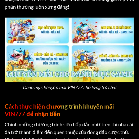
phần thưởng luôn xứng đáng!
Danh mục khuyến mãi VIN777 cho từng trò chơi
Cách thực hiện chương trình khuyến mãi
VIN777 để nhận tiền
Chính những chương trình siêu hấp dẫn như trên thì nhà cái
đã trở thành điểm đến quen thuộc của đông đảo cược thủ.