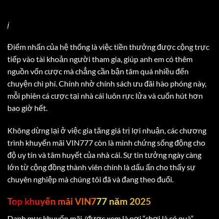
ị
Điểm nhấn của hệ thống là việc tiền thưởng được cộng trực
tiếp vào tài khoản người tham gia, giúp anh em có thêm
nguồn vốn cược mà chẳng cần bận tâm quá nhiều đến
chuyện chi phí. Chính nhờ chính sách ưu đãi hào phóng này,
mỗi phiên cá cược tại nhà cái luôn rực lửa và cuốn hút hơn
bao giờ hết.
Không dừng lại ở việc gia tăng giá trị lợi nhuận, các chương
trình khuyến mãi VIN777 còn là minh chứng sống động cho
độ uy tín và tâm huyết của nhà cái. Sự tin tưởng ngày càng
lớn từ cộng đồng thành viên chính là dấu ấn cho thấy sự
chuyên nghiệp mà chúng tôi đã và đang theo đuổi.
Top khuyến mãi VIN777 năm 2025
Danh mục khuyến mãi /được xem là nơi “chơi là có quà”,