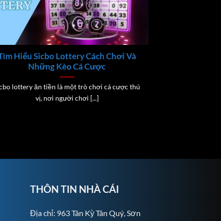
Tìm Hiểu Sicbo Lottery Cách Chơi Và
Những Kèo Cá Cược
cbo lottery ăn tiền là một trò chơi cá cược thú
vị, nơi người chơi [...]
THÔN TIN NHÀ CÁI
Địa chỉ: 963 Tân Kỳ Tân Quý, Sơn