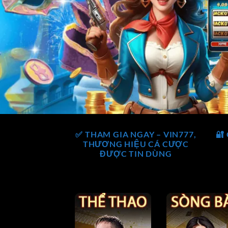
✅
THAM GIA NGAY – VIN777,
🔐
THƯƠNG HIỆU CÁ CƯỢC
ĐƯỢC TIN DÙNG