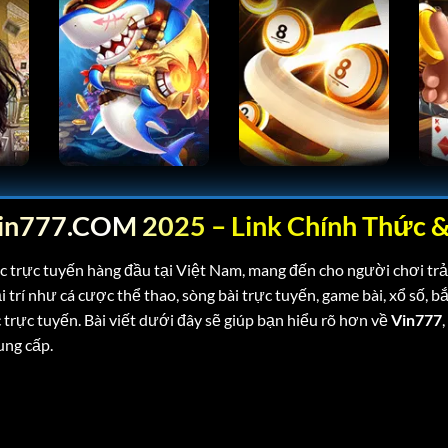
in777.COM 2025 – Link Chính Thức 
c trực tuyến hàng đầu tại Việt Nam, mang đến cho người chơi trả
 trí như cá cược thể thao, sòng bài trực tuyến, game bài, xổ số, bắ
trực tuyến. Bài viết dưới đây sẽ giúp bạn hiểu rõ hơn về
Vin777
ung cấp.