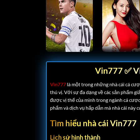
Vin777 ✅ V
Vin777
là một trong những nhà cái cá cượ
thú vị. Với sự đa dạng về các sản phẩm giải
được vị thế của mình trong ngành cá cược 
phẩm và dịch vụ hấp dẫn mà nhà cái này c
Tìm hiểu nhà cái Vin777
Lịch sử hình thành