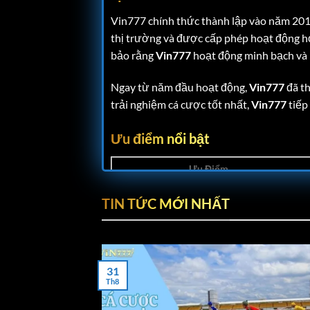
Vin777 chính thức thành lập vào năm 2015
thị trường và được cấp phép hoạt động h
bảo rằng
Vin777
hoạt động minh bạch và 
Ngay từ năm đầu hoạt động,
Vin777
đã th
trải nghiệm cá cược tốt nhất,
Vin777
tiếp
Ưu điểm nổi bật
Ưu Điểm
Giấy Phép Hợp Pháp
TIN TỨC MỚI NHẤT
Bảo Mật Cao
Đa Dạng Trò Chơi
31
Th8
Dịch Vụ Chăm Sóc Khách Hàng 24/7