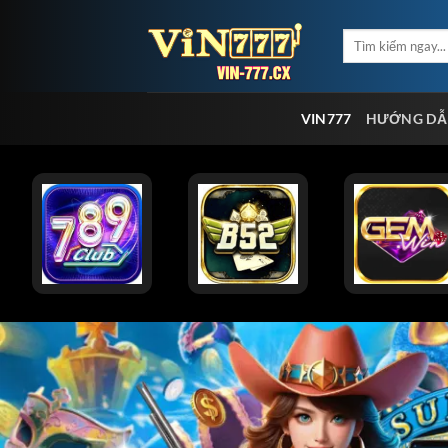
Bỏ
qua
nội
dung
VIN777
HƯỚNG DẪ