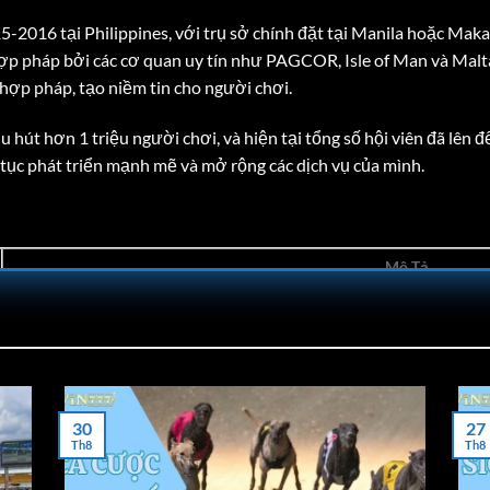
-2016 tại Philippines, với trụ sở chính đặt tại Manila hoặc Maka
ợp pháp bởi các cơ quan uy tín như PAGCOR, Isle of Man và Mal
hợp pháp, tạo niềm tin cho người chơi.
u hút hơn 1 triệu người chơi, và hiện tại tổng số hội viên đã lên
 tục phát triển mạnh mẽ và mở rộng các dịch vụ của mình.
Mô Tả
Vin777 được cấp phép hoạt động bởi các cơ quan quản lý quốc tế uy 
tại đây hoàn toàn hợp pháp và minh bạch.
Sử dụng mã hóa SSL 128-bit, tường lửa, và phần mềm kiểm định độc lậ
trong các trò chơi.
Hơn 1.000 trò chơi từ các nhà phát hành hàng đầu như NetEnt, Micro
30
27
những lựa chọn đa dạng, đáp ứng mọi nhu cầu giải trí.
Th8
Th8
Đội ngũ hỗ trợ chuyên nghiệp, giao dịch nạp/rút tiền nhanh chóng và a