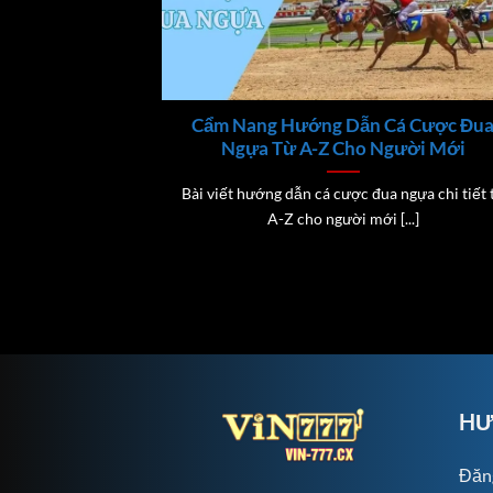
Kèo Là Gì Cho
Cẩm Nang Hướng Dẫn Cá Cược Đu
Online
Ngựa Từ A-Z Cho Người Mới
line, xả kèo là gì
Bài viết hướng dẫn cá cược đua ngựa chi tiết 
A-Z cho người mới [...]
HƯ
Đăn