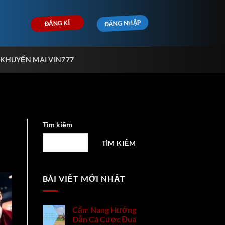
ĐĂNG NHẬP
ĐĂNG KÍ
KHUYẾN MÃI VIN777
Tìm kiếm
TÌM KIẾM
BÀI VIẾT MỚI NHẤT
Cẩm Nang Hướng
Dẫn Cá Cược Đua