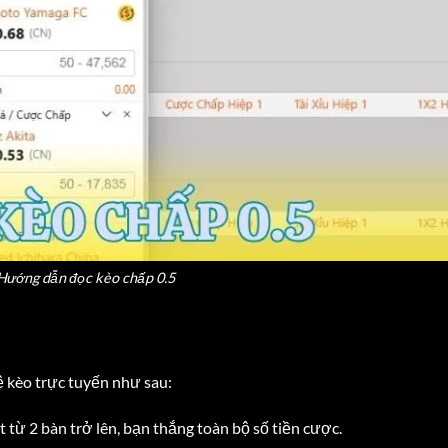
Hướng dẫn đọc kèo chấp 0.5
lệ kèo trực tuyến như sau:
 từ 2 bàn trở lên, bạn thắng toàn bộ số tiền cược.