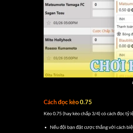
Cách đọc kèo 0.75
Kèo 0.75 (hay kèo chấp 3/4) có cách đọc tỷ 
Nếu đội bạn đặt cược thắng với cách biệt