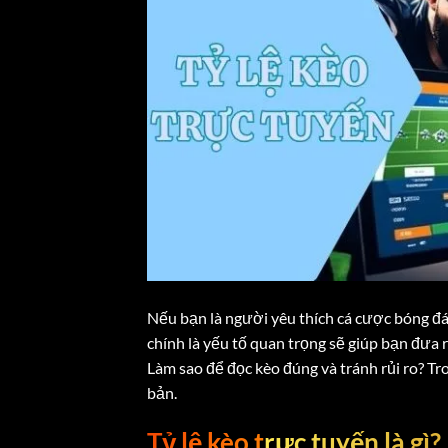
Nếu bạn là người yêu thích cá cược bóng đ
chính là yếu tố quan trọng sẽ giúp bạn đưa 
Làm sao để đọc kèo đúng và tránh rủi ro? Tro
bản.
Tỷ lệ kèo trực tuyến là gì?