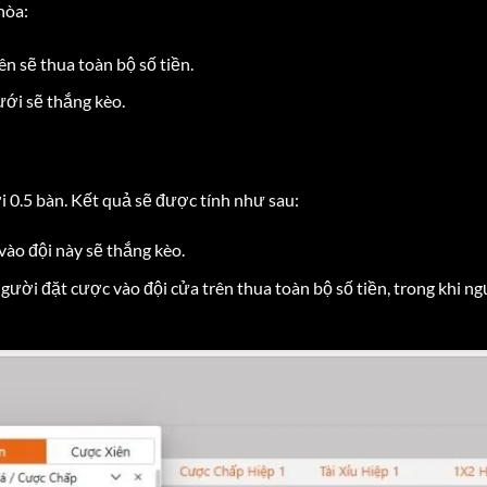
hòa:
n sẽ thua toàn bộ số tiền.
ới sẽ thắng kèo.
i 0.5 bàn. Kết quả sẽ được tính như sau:
vào đội này sẽ thắng kèo.
người đặt cược vào đội cửa trên thua toàn bộ số tiền, trong khi n