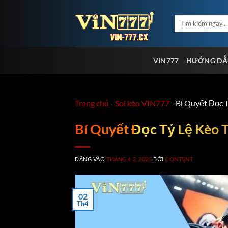
Bỏ
qua
nội
dung
VIN777
HƯỚNG DẪ
Trang chủ
-
Soi kèo VIN777
-
Bí Quyết Đọc 
Bí Quyết Đọc Tỷ Lệ Kèo 
ĐĂNG VÀO
THÁNG 4 2, 2025
BỞI
CONTENT
02
Th4