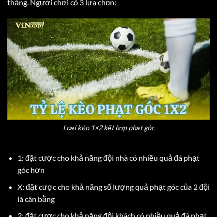
thắng. Người chơi có 3 lựa chọn:
Loại kèo 1×2 kết hợp phạt góc
1: đặt cược cho khả năng đội nhà có nhiều quả đá phạt
góc hơn
X: đặt cược cho khả năng số lượng quả phạt góc của 2 đội
là cân bằng
2: đặt cược cho khả năng đội khách có nhiều quả đá phạt