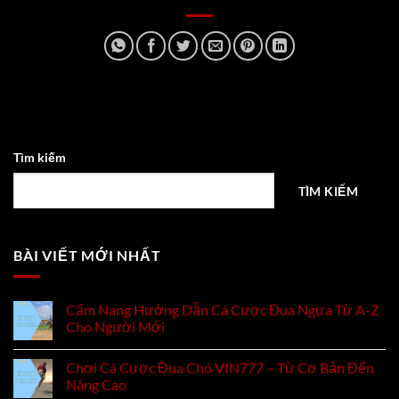
Tìm kiếm
TÌM KIẾM
BÀI VIẾT MỚI NHẤT
Cẩm Nang Hướng Dẫn Cá Cược Đua Ngựa Từ A-Z
Cho Người Mới
Chơi Cá Cược Đua Chó VIN777 – Từ Cơ Bản Đến
Nâng Cao