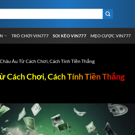
N
TRÒ CHƠI VIN777
SOI KÈO VIN777
MẸO CƯỢC VIN777
 Châu Âu Từ Cách Chơi, Cách Tính Tiền Thắng
ừ Cách Chơi, Cách Tính Tiền Thắng