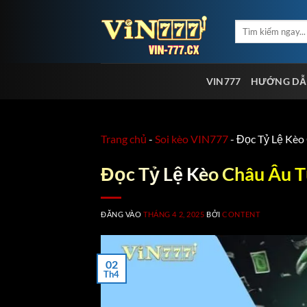
Bỏ
qua
nội
dung
VIN777
HƯỚNG DẪ
Trang chủ
-
Soi kèo VIN777
-
Đọc Tỷ Lệ Kèo
Đọc Tỷ Lệ Kèo Châu Âu T
ĐĂNG VÀO
THÁNG 4 2, 2025
BỞI
CONTENT
02
Th4