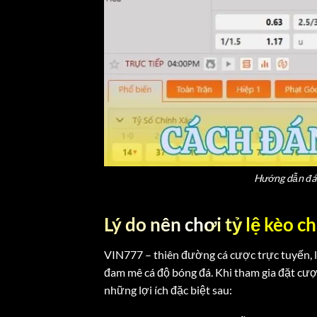
Hướng dẫn đán
Lý do nên chơi tỷ lệ kèo c
VIN777 – thiên đường cá cược trực tuyến, 
đam mê cá độ bóng đá. Khi tham gia đặt cược
những lợi ích đặc biệt sau: