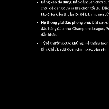
Bảng kèo đa dạng, hấp dẫn:
Sân chơi cun
chơi dễ dàng đưa ra lựa chọn tối ưu. Đặ
tạo điều kiện thuận lợi để bạn nghiên cứ
Hệ thống giải đấu phong phú:
Đặt cược v
đấu hàng đầu như Champions League, Pre
dẫn khác.
Tỷ lệ thưởng cực khủng:
Hệ thống luô
lớn. Chỉ cần dự đoán chính xác, bạn sẽ