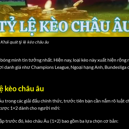
Khái quát tỷ lệ kèo châu âu
 bóng mình tin tưởng nhất. Hiện nay, loại kèo này xuất hiện rộng r
chơi danh giá như Champions League, Ngoại hạng Anh, Bundesliga 
ệ kèo châu âu
u trong các giải đấu chính thức, trước tiên bạn cần nắm rõ luật c
t cược 1×2 dành cho người mới:
p trước đó, kèo châu Âu (1×2) bao gồm ba lựa chọn cơ bản: