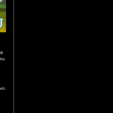
ãi
cho
hơi.