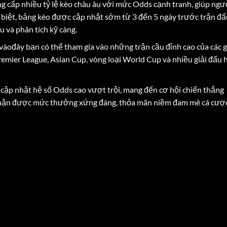
g cấp nhiều tỷ lệ kèo châu âu với mức Odds cạnh tranh, giúp ngư
c biệt, bảng kèo được cập nhật sớm từ 3 đến 5 ngày trước trận đấ
u và phân tích kỹ càng.
àođây bạn có thể tham gia vào những trận cầu đỉnh cao của các g
mier League, Asian Cup, vòng loại World Cup và nhiều giải đấu 
n cập nhật hệ số Odds cao vượt trội, mang đến cơ hội chiến thắng
 nhận được mức thưởng xứng đáng, thỏa mãn niềm đam mê cá cược