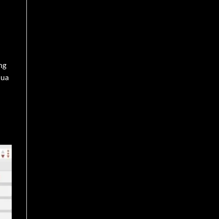
ng
hua