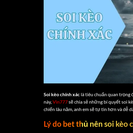
Soi kèo chính xác
là tiêu chuẩn quan trọng 
này,
Vin777
sẽ chia sẻ những bí quyết soi k
chiến lâu năm, anh em sẽ tự tin hơn và dễ d
Lý do bet thủ nên soi kèo 