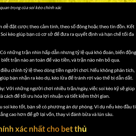
quan trọng của soi kèo chính xác
n dễ đặt cược theo cảm tính, theo số đông hoặc theo tin đồn. Kết
. Soi kèo giúp bạn có cơ sở để đưa ra quyết định và hạn chế tối đa
: Có những trận nhìn hấp dẫn nhưng tỷ lệ quá khó đoán, biến độn
 biết trận nào an toàn để vào tiền, và trận nào nên bỏ qua.
điều chỉnh tỷ lệ theo dòng tiền người chơi. Nếu không phân tích,
 giúp bạn nhận ra kèo dụ, kèo lừa để tránh rơi vào thế bị dẫn dắt.
y: Với những người chơi nhiều trận/ngày, việc soi kèo kỹ sẽ giúp 
là cách để tối ưu hóa lợi nhuận và tiết kiệm thời gian.
u soi kèo tốt, bạn sẽ có phương án dự phòng. Ví dụ nếu kèo đầu t
hắng cao hơn để gỡ lại vốn, thay vì đánh bừa và lún sâu.
hính xác nhất cho bet thủ