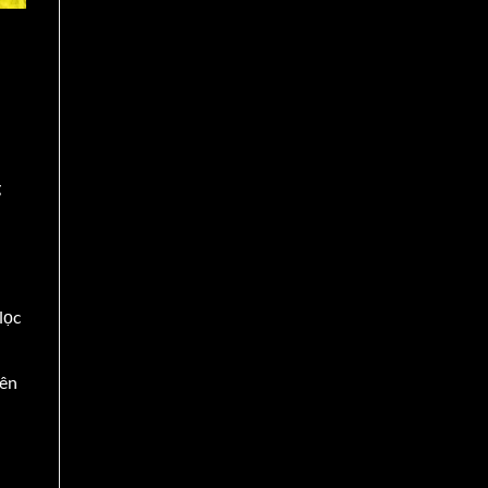
g
lọc
iên