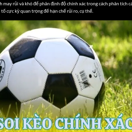
h may rủi và khó để phân định độ chính xác trong cách phân tích c
 tố cực kỳ quan trọng để hạn chế rủi ro, cụ thể.