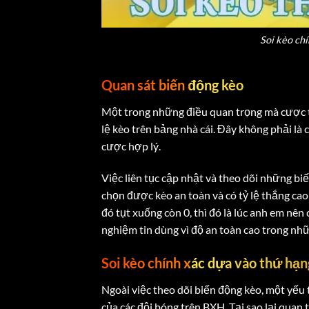
Soi kèo chí
Quan sát biến động kèo
Một trong những điều quan trọng mà cược thủ
lệ kèo trên bảng nhà cái. Đây không phải là 
cược hợp lý.
Việc liên tục cập nhật và theo dõi những bi
chọn được kèo an toàn và có tỷ lệ thắng cao
đó tụt xuống còn 0, thì đó là lúc anh em nê
nghiệm tin dùng vì độ an toàn cao trong nh
Soi kèo chính xác dựa vào thứ hạn
Ngoài việc theo dõi biến động kèo, một yếu 
của các đội bóng trên BXH. Tại sao lại quan