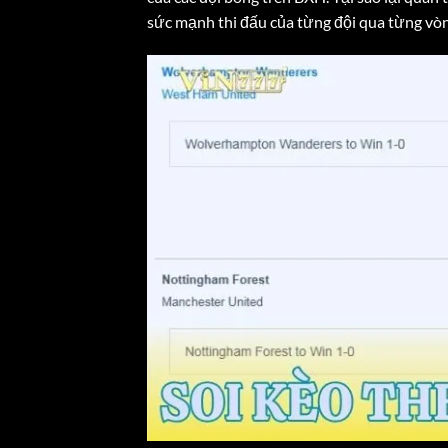
sức mạnh thi đấu của từng đội qua từng vò