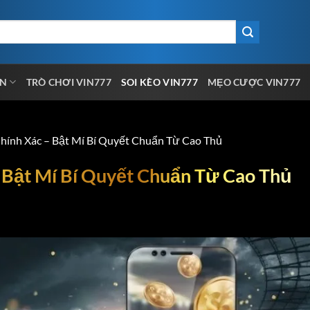
N
TRÒ CHƠI VIN777
SOI KÈO VIN777
MẸO CƯỢC VIN777
Chính Xác – Bật Mí Bí Quyết Chuẩn Từ Cao Thủ
– Bật Mí Bí Quyết Chuẩn Từ Cao Thủ