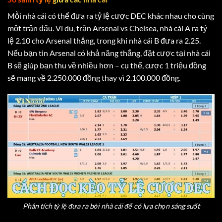
Mỗi nhà cái có thể đưa ra tỷ lệ cược DEC khác nhau cho cùng
một trận đấu. Ví dụ, trận Arsenal vs Chelsea, nhà cái A ra tỷ
lệ 2.10 cho Arsenal thắng, trong khi nhà cái B đưa ra 2.25.
Nếu bạn tin Arsenal có khả năng thắng, đặt cược tại nhà cái
B sẽ giúp bạn thu về nhiều hơn – cụ thể, cược 1 triệu đồng
sẽ mang về 2.250.000 đồng thay vì 2.100.000 đồng.
Phân tích tỷ lệ đưa ra bởi nhà cái để có lựa chọn sáng suốt