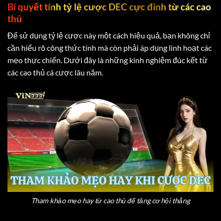
Bí quyết tính tỷ lệ cược DEC cực đỉnh từ các cao
thủ
Để sử dụng tỷ lệ cược này một cách hiệu quả, bạn không chỉ
cần hiểu rõ công thức tính mà còn phải áp dụng linh hoạt các
mẹo thực chiến. Dưới đây là những kinh nghiệm đúc kết từ
các cao thủ cá cược lâu năm.
Tham khảo mẹo hay từ cao thủ để tăng cơ hội thắng