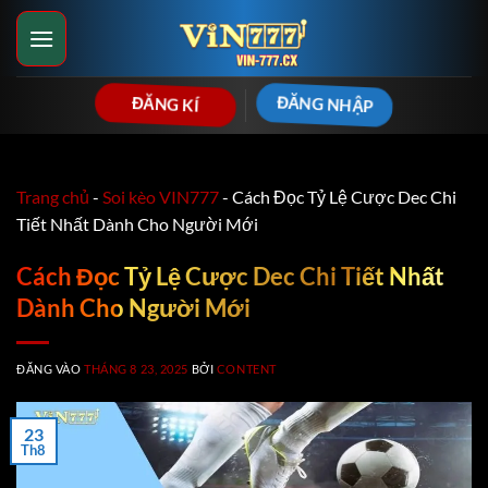
Bỏ
qua
nội
dung
ĐĂNG NHẬP
ĐĂNG KÍ
Trang chủ
-
Soi kèo VIN777
-
Cách Đọc Tỷ Lệ Cược Dec Chi
Tiết Nhất Dành Cho Người Mới
Cách Đọc Tỷ Lệ Cược Dec Chi Tiết Nhất
Dành Cho Người Mới
ĐĂNG VÀO
THÁNG 8 23, 2025
BỞI
CONTENT
23
Th8