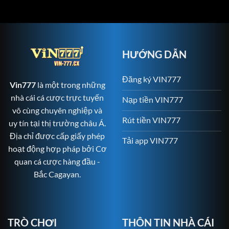
HƯỚNG DẪN
Đăng ký VIN777
Vin777
là một trong những
nhà cái cá cược trực tuyến
Nạp tiền VIN777
vô cùng chuyên nghiệp và
Rút tiền VIN777
uy tín tại thị trường châu Á.
Địa chỉ được cấp giấy phép
Tải app VIN777
hoạt động hợp pháp bởi Cơ
quan cá cược hàng đầu -
Bắc Cagayan.
TRÒ CHƠI
THÔN TIN NHÀ CÁI