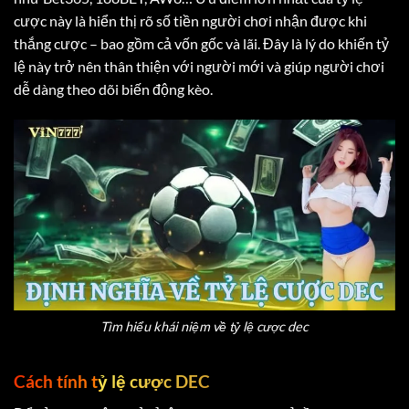
cược này là hiển thị rõ số tiền người chơi nhận được khi
thắng cược – bao gồm cả vốn gốc và lãi. Đây là lý do khiến tỷ
lệ này trở nên thân thiện với người mới và giúp người chơi
dễ dàng theo dõi biến động kèo.
Tìm hiểu khái niệm về tỷ lệ cược dec
Cách tính tỷ lệ cược DEC