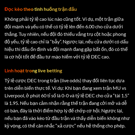
Đọc kèo theo tình huống trận đấu
Không phải tỷ lệ cao lúc nào cũng tốt. Ví dụ, một trận giữa
đội mạnh và yếu có thể có tỷ lệ lên đến 6.00 cho cửa dưới
thắng. Tuy nhiên, nếu đội đó thiếu vắng trụ cột hoặc phong
độ yếu, tỷ lệ cao chỉ là “bẫy”. Ngược lại, nếu cửa dưới có dấu
hiệu thi đấu ổn định và đội mạnh đang gặp bất ổn, đó có thể
là cơ hội tốt để đầu tư mạo hiểm với tỷ lệ DEC cao.
Linh hoạt trong live betting
Tỷ lệ cược DEC trong trận (live odds) thay đổi liên tục dựa
trên diễn biến thực tế. Ví dụ: Khi bạn đang xem trận MU vs
Liverpool, ở phút 60 tỉ số là 0-0 và tỷ lệ DEC cho cửa “tài 1.5”
là 1.95. Nếu bạn cảm nhận rằng thế trận đang cởi mở và dễ
có bàn, đây là thời điểm hợp lý để chớp cơ hội. Ngược lại,
nếu bạn đã vào kèo từ đầu trận và thấy diễn biến không như
kỳ vọng, có thể cân nhắc “xả cược” nếu hệ thống cho phép.