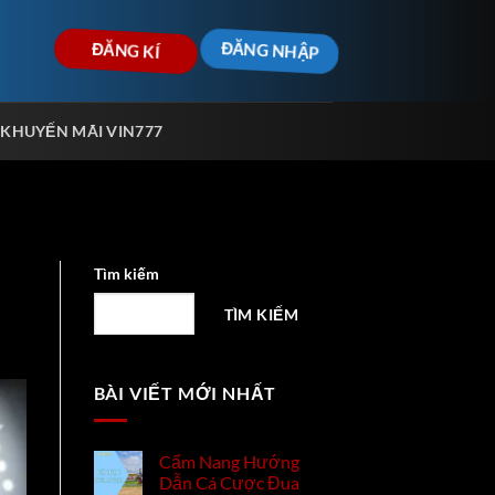
ĐĂNG NHẬP
ĐĂNG KÍ
KHUYẾN MÃI VIN777
Tìm kiếm
TÌM KIẾM
BÀI VIẾT MỚI NHẤT
Cẩm Nang Hướng
Dẫn Cá Cược Đua