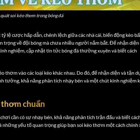
 quát soi kèo thơm trong bóng đá
ỷ lệ cược hấp dẫn, chênh lệch giữa các nhà cái, biến động kèo bấ
an trọng về đội bóng mà chưa nhiều người nắm bắt. Để nhận diện
inh nghiệm, cập nhật tin tức bóng đá thường xuyên và biết cách
èo thơm vào các loại kèo khác nhau. Do đó, để nhận diện và tận d
inh tường, khả năng phân tích nhạy bén và một chút kinh nghiệm k
o thơm chuẩn
chơi cần có sự nhạy bén, khả năng phân tích trận đấu và biết các
là những yếu tố quan trọng giúp bạn soi kèo thơm một cách chính 