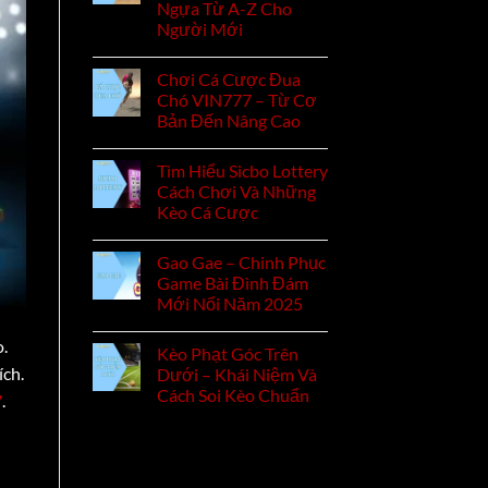
Ngựa Từ A-Z Cho
Người Mới
Chơi Cá Cược Đua
Chó VIN777 – Từ Cơ
Bản Đến Nâng Cao
Tìm Hiểu Sicbo Lottery
Cách Chơi Và Những
Kèo Cá Cược
Gao Gae – Chinh Phục
Game Bài Đình Đám
Mới Nổi Năm 2025
o.
Kèo Phạt Góc Trên
ích.
Dưới – Khái Niệm Và
Cách Soi Kèo Chuẩn
7
.