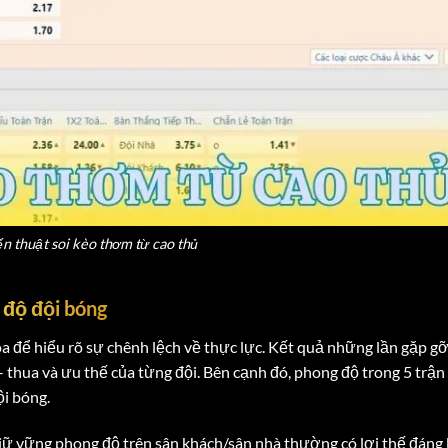
́n thuật soi kèo thơm từ cao thủ
g độ đội bóng
hóa để hiểu rõ sự chênh lệch về thực lực. Kết quả những lần gặp g
 thua và ưu thế của từng đội. Bên cạnh đó, phong độ trong 5 trận
ội bóng.
giữ vững phong độ trên sân khách/sân nhà thường có lợi thế đáng 