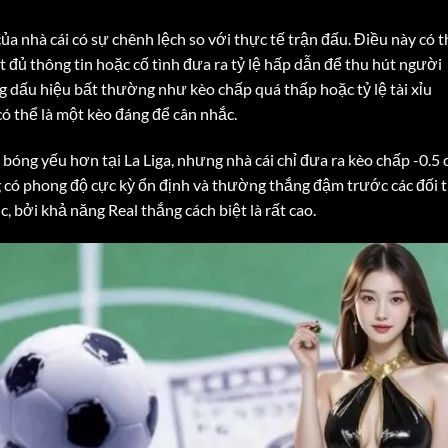
a nhà cái có sự chênh lệch so với thực tế trận đấu. Điều này có 
ật đủ thông tin hoặc cố tình đưa ra tỷ lệ hấp dẫn để thu hút người
 dấu hiệu bất thường như kèo chấp quá thấp hoặc tỷ lệ tài xỉu
ó thể là một kèo đáng để cân nhắc.
 bóng yếu hơn tại La Liga, nhưng nhà cái chỉ đưa ra kèo chấp -0.5 
g có phong độ cực kỳ ổn định và thường thắng đậm trước các đối 
, bởi khả năng Real thắng cách biệt là rất cao.