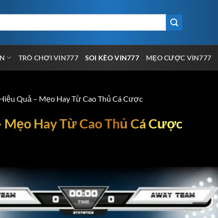
N
TRÒ CHƠI VIN777
SOI KÈO VIN777
MẸO CƯỢC VIN777
Hiệu Quả – Mẹo Hay Từ Cao Thủ Cá Cược
– Mẹo Hay Từ Cao Thủ Cá Cược