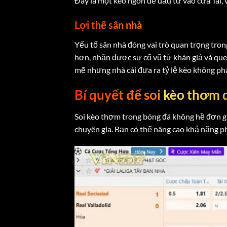
Đây là một kèo ngon để đầu tư vào cửa Tài, v
Lợi thế sân nhà
Yếu tố sân nhà đóng vai trò quan trọng tron
hơn, nhận được sự cổ vũ từ khán giả và qu
mẽ nhưng nhà cái đưa ra tỷ lệ kèo không phả
Bí quyết để soi kèo thơm dê
Soi kèo thơm trong bóng đá không hề đơn g
chuyên gia. Bạn có thể nâng cao khả năng ph