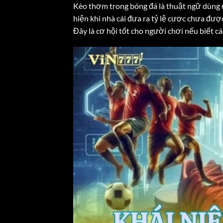
Kèo thơm trong bóng đá là thuật ngữ dùng để
hiện khi nhà cái đưa ra tỷ lệ cược chưa đượ
Đây là cơ hội tốt cho người chơi nếu biết cá