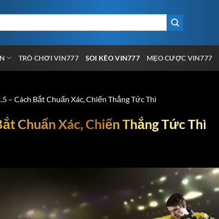
N
TRÒ CHƠI VIN777
SOI KÈO VIN777
MẸO CƯỢC VIN777
.5 – Cách Bắt Chuẩn Xác, Chiến Thắng Tức Thì
Bắt Chuẩn Xác, Chiến Thắng Tức Thì