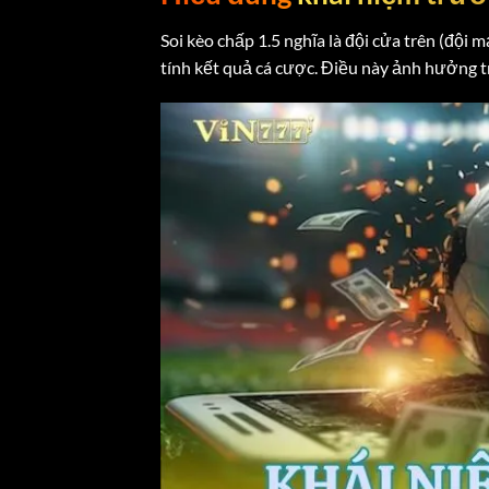
Soi kèo chấp 1.5 nghĩa là đội cửa trên (đội
tính kết quả cá cược. Điều này ảnh hưởng t