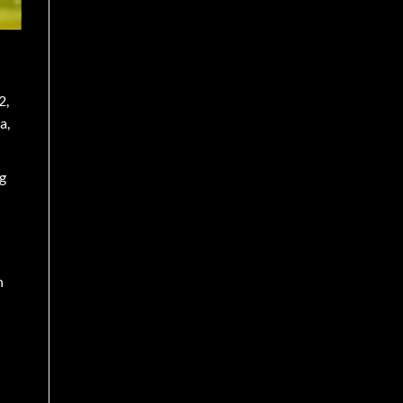
2,
a,
g
n