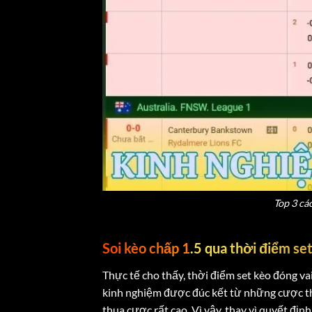
Top 3 cá
Soi kèo chấp 1.5 qua thời điểm se
Thực tế cho thấy, thời điểm set kèo đóng va
kinh nghiệm được đúc kết từ những cược thủ
thua cược rất cao. Vì vậy, thay vì quyết địn