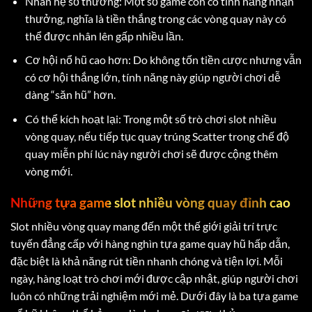
Nhân hệ số thưởng: Một số game còn có tính năng nhận
thưởng, nghĩa là tiền thắng trong các vòng quay này có
thể được nhân lên gấp nhiều lần.
Cơ hội nổ hũ cao hơn: Do không tốn tiền cược nhưng vẫn
có cơ hội thắng lớn, tính năng này giúp người chơi dễ
dàng “săn hũ” hơn.
Có thể kích hoạt lại: Trong một số trò chơi slot nhiều
vòng quay, nếu tiếp tục quay trúng Scatter trong chế độ
quay miễn phí lúc này người chơi sẽ được cộng thêm
vòng mới.
Những tựa game slot nhiều vòng quay đỉnh cao
Slot nhiều vòng quay mang đến một thế giới giải trí trực
tuyến đẳng cấp với hàng nghìn tựa game quay hũ hấp dẫn,
đặc biệt là khả năng rút tiền nhanh chóng và tiện lợi. Mỗi
ngày, hàng loạt trò chơi mới được cập nhật, giúp người chơi
luôn có những trải nghiệm mới mẻ. Dưới đây là ba tựa game