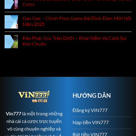
Cược
Gao Gae – Chinh Phục Game Bài Đình Đám Mới Nổi
Năm 2025
Kèo Phạt Góc Trên Dưới – Khái Niệm Và Cách Soi
Kèo Chuẩn
HƯỚNG DẪN
Đăng ký VIN777
Vin777
là một trong những
nhà cái cá cược trực tuyến
Nạp tiền VIN777
vô cùng chuyên nghiệp và
Rút tiền VIN777