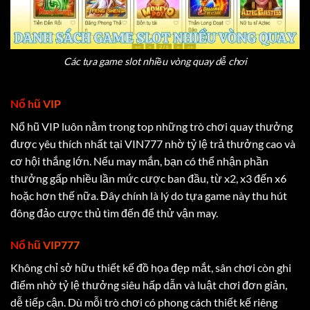
Các tựa game slot nhiều vòng quay dễ chơi
Nổ hũ VIP
Nổ hũ VIP luôn nằm trong top những trò chơi quay thưởng
được yêu thích nhất tại VIN777 nhờ tỷ lệ trả thưởng cao và
cơ hội thắng lớn. Nếu may mắn, bạn có thể nhận phần
thưởng gấp nhiều lần mức cược ban đầu, từ x2, x3 đến x6
hoặc hơn thế nữa. Đây chính là lý do tựa game này thu hút
đông đảo cược thủ tìm đến để thử vận may.
Nổ hũ VIP777
Không chỉ sở hữu thiết kế đồ họa đẹp mắt, sân chơi còn ghi
điểm nhờ tỷ lệ thưởng siêu hấp dẫn và luật chơi đơn giản,
dễ tiếp cận. Dù mỗi trò chơi có phong cách thiết kế riêng