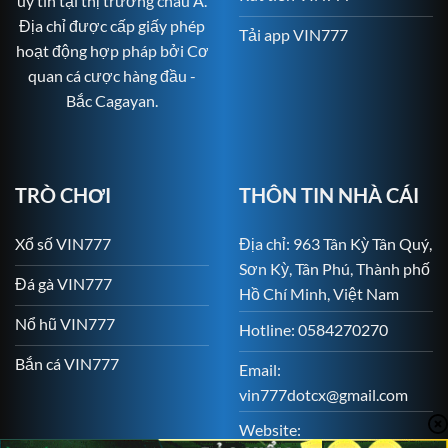
uy tín tại thị trường châu Á.
Địa chỉ được cấp giấy phép
Tải app VIN777
hoạt động hợp pháp bởi Cơ
quan cá cược hàng đầu -
Bắc Cagayan.
TRÒ CHƠI
THÔN TIN NHÀ CÁI
Xổ số VIN777
Địa chỉ: 963 Tân Kỳ Tân Quý,
Sơn Kỳ, Tân Phú, Thành phố
Đá gà VIN777
Hồ Chí Minh, Việt Nam
Nổ hũ VIN777
Hotline: 0584270270
Bắn cá VIN777
Email:
vin777dotcx@gmail.com
Website: