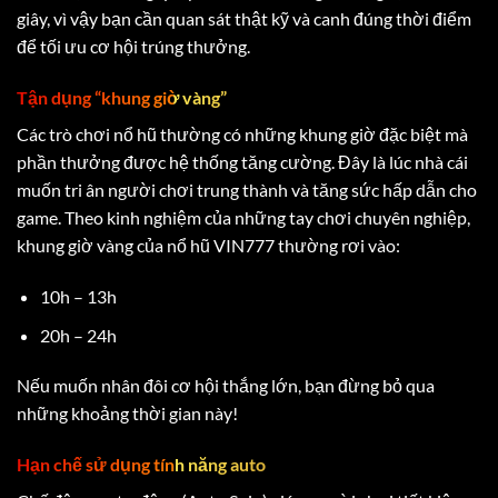
giây, vì vậy bạn cần quan sát thật kỹ và canh đúng thời điểm
để tối ưu cơ hội trúng thưởng.
Tận dụng “khung giờ vàng”
Các trò chơi nổ hũ thường có những khung giờ đặc biệt mà
phần thưởng được hệ thống tăng cường. Đây là lúc nhà cái
muốn tri ân người chơi trung thành và tăng sức hấp dẫn cho
game. Theo kinh nghiệm của những tay chơi chuyên nghiệp,
khung giờ vàng của nổ hũ VIN777 thường rơi vào:
10h – 13h
20h – 24h
Nếu muốn nhân đôi cơ hội thắng lớn, bạn đừng bỏ qua
những khoảng thời gian này!
Hạn chế sử dụng tính năng auto