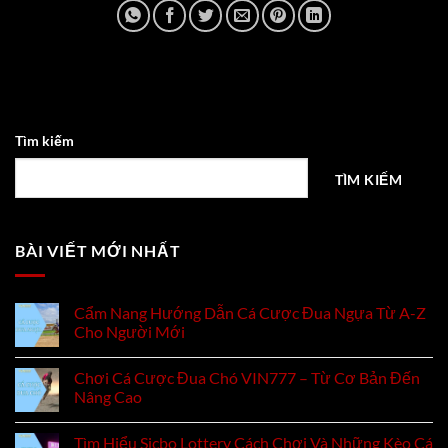
Tìm kiếm
TÌM KIẾM
BÀI VIẾT MỚI NHẤT
Cẩm Nang Hướng Dẫn Cá Cược Đua Ngựa Từ A-Z
Cho Người Mới
Chơi Cá Cược Đua Chó VIN777 – Từ Cơ Bản Đến
Nâng Cao
Tìm Hiểu Sicbo Lottery Cách Chơi Và Những Kèo Cá