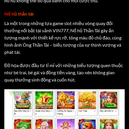
nổ hũ không thể bỏ qua dành cho mọi cược thủ.
Nổ hũ thần tài
Là một trong những tựa game slot nhiều vòng quay đổi
thưởng nổi bật tại sảnh VIN777, Nổ hũ Thần Tài gây ấn
tượng mạnh với thiết kế rực rỡ, tông màu đỏ chủ đạo, cùng
hình ảnh Ông Thần Tài – biểu tượng của sự thịnh vượng và
phát tài.
Đồ họa được đầu tư tỉ mỉ với những biểu tượng quen thuộc
như bé trai, bé gái và đồng tiền vàng, tạo nên không gian
quay thưởng sinh động và cuốn hút.