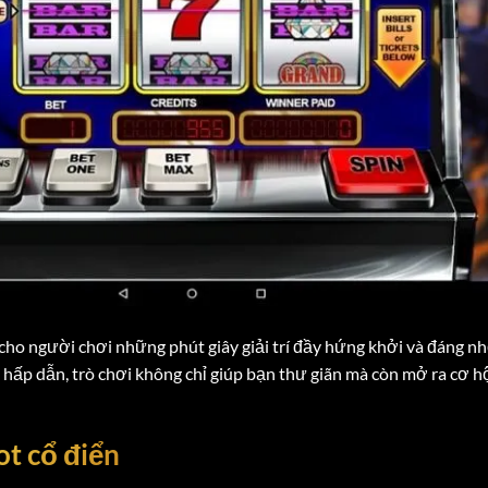
ho người chơi những phút giây giải trí đầy hứng khởi và đáng nh
ấp dẫn, trò chơi không chỉ giúp bạn thư giãn mà còn mở ra cơ h
ot cổ điển