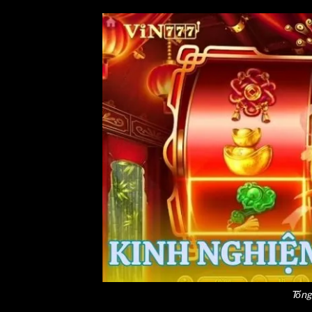
Tổng