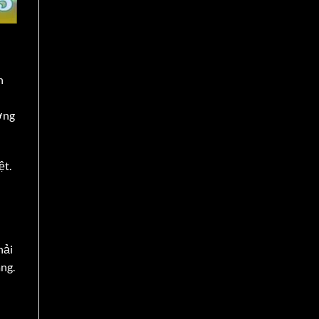
n
ởng
ệt.
hải
àng.