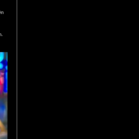
ện
n.