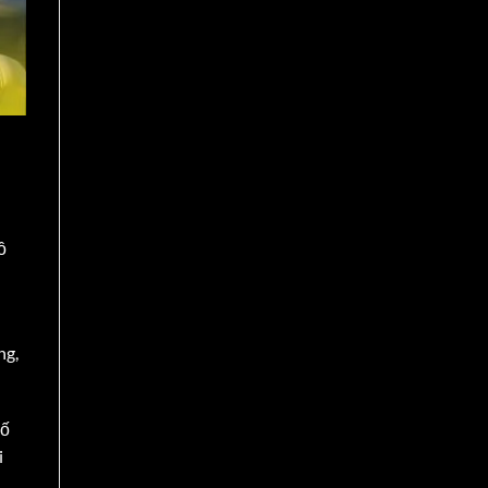
ồ
ng,
bố
i