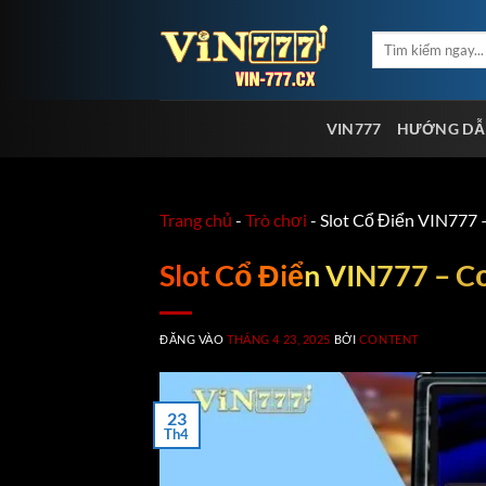
Bỏ
qua
nội
dung
VIN777
HƯỚNG DẪ
Trang chủ
-
Trò chơi
-
Slot Cổ Điển VIN777 
Slot Cổ Điển VIN777 – C
ĐĂNG VÀO
THÁNG 4 23, 2025
BỞI
CONTENT
23
Th4