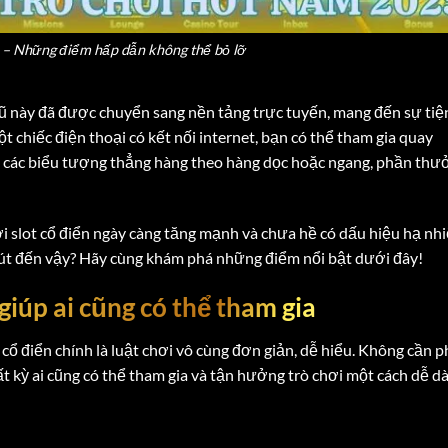
n – Những điểm hấp dẫn không thể bỏ lỡ
 hũ này đã được chuyển sang nền tảng trực tuyến, mang đến sự tiệ
ột chiếc điện thoại có kết nối internet, bạn có thể tham gia quay
ng các biểu tượng thẳng hàng theo hàng dọc hoặc ngang, phần thư
i slot cổ điển ngày càng tăng mạnh và chưa hề có dấu hiệu hạ nhi
u hút đến vậy? Hãy cùng khám phá những điểm nổi bật dưới đây!
n giúp ai cũng có thể tham gia
ổ điển chính là luật chơi vô cùng đơn giản, dễ hiểu. Không cần p
t kỳ ai cũng có thể tham gia và tận hưởng trò chơi một cách dễ d