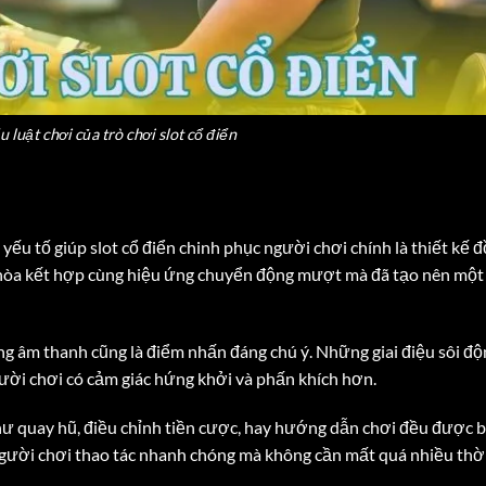
̉u luật chơi của trò chơi slot cổ điển
u tố giúp slot cổ điển chinh phục người chơi chính là thiết kế đ
i hòa kết hợp cùng hiệu ứng chuyển động mượt mà đã tạo nên một
ng âm thanh cũng là điểm nhấn đáng chú ý. Những giai điệu sôi độ
ười chơi có cảm giác hứng khởi và phấn khích hơn.
hư quay hũ, điều chỉnh tiền cược, hay hướng dẫn chơi đều được 
 người chơi thao tác nhanh chóng mà không cần mất quá nhiều thờ