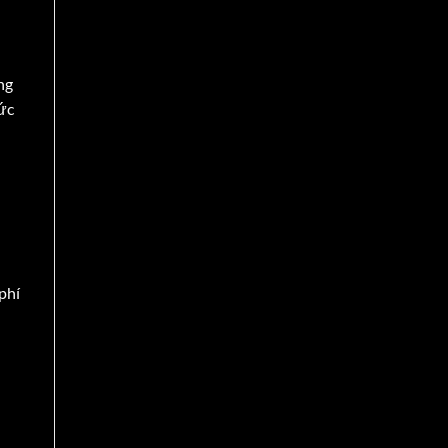
ng
mức
phí