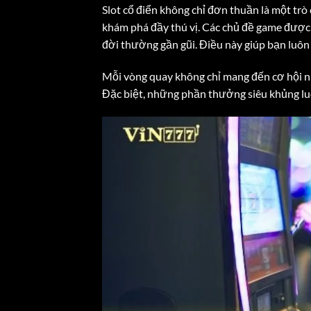
Slot cổ điển không chỉ đơn thuần là một tr
khám phá đầy thú vị. Các chủ đề game được 
đời thường gần gũi. Điều này giúp bạn luôn
Mỗi vòng quay không chỉ mang đến cơ hội 
Đặc biệt, những phần thưởng siêu khủng l