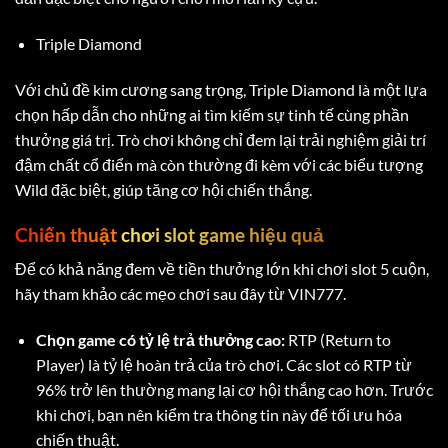
Triple Diamond
Với chủ đề kim cương sang trọng, Triple Diamond là một lựa
chọn hấp dẫn cho những ai tìm kiếm sự tinh tế cùng phần
thưởng giá trị. Trò chơi không chỉ đem lại trải nghiệm giải trí
đậm chất cổ điển mà còn thường đi kèm với các biểu tượng
Wild đặc biệt, giúp tăng cơ hội chiến thắng.
Chiến thuật chơi slot game hiệu quả
Để có khả năng đem về tiền thưởng lớn khi chơi slot 5 cuộn,
hãy tham khảo các mẹo chơi sau đây từ VIN777.
Chọn game có tỷ lệ trả thưởng cao:
RTP (Return to
Player) là tỷ lệ hoàn trả của trò chơi. Các slot có RTP từ
96% trở lên thường mang lại cơ hội thắng cao hơn. Trước
khi chơi, bạn nên kiểm tra thông tin này để tối ưu hóa
chiến thuật.