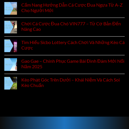
Cẩm Nang Hướng Dẫn Cá Cược Đua Ngựa Từ A-Z
Cho Người Mới
Chơi Cá Cược Đua Chó VIN777 – Từ Cơ Bản Đến
Nâng Cao
Tìm Hiểu Sicbo Lottery Cách Chơi Và Những Kèo Cá
Cược
Gao Gae – Chinh Phục Game Bài Đình Đám Mới Nổi
Năm 2025
Kèo Phạt Góc Trên Dưới – Khái Niệm Và Cách Soi
Kèo Chuẩn