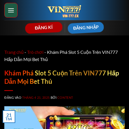
Bỏ
qua
nội
dung
ĐĂNG NHẬP
ĐĂNG KÍ
Trang chủ
-
Trò chơi
-
Khám Phá Slot 5 Cuộn Trên VIN777
Hấp Dẫn Mọi Bet Thủ
Khám Phá Slot 5 Cuộn Trên VIN777 Hấp
Dẫn Mọi Bet Thủ
ĐĂNG VÀO
THÁNG 4 21, 2025
BỞI
CONTENT
21
Th4