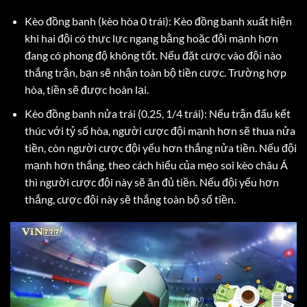
Kèo đồng banh (kèo hòa 0 trái): Kèo đồng banh xuất hiện
khi hai đội có thực lực ngang bằng hoặc đội mạnh hơn
đang có phong độ không tốt. Nếu đặt cược vào đội nào
thắng trận, bạn sẽ nhận toàn bộ tiền cược. Trường hợp
hòa, tiền sẽ được hoàn lại.
Kèo đồng banh nửa trái (0.25, 1/4 trái): Nếu trận đấu kết
thúc với tỷ số hòa, người cược đội mạnh hơn sẽ thua nửa
tiền, còn người cược đội yếu hơn thắng nửa tiền. Nếu đội
mạnh hơn thắng, theo cách hiểu của mẹo soi kèo châu Á
thì người cược đội này sẽ ăn đủ tiền. Nếu đội yếu hơn
thắng, cược đội này sẽ thắng toàn bộ số tiền.