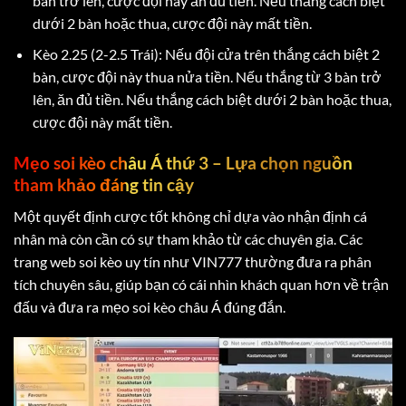
bàn trở lên, cược đội này ăn đủ tiền. Nếu thắng cách biệt
dưới 2 bàn hoặc thua, cược đội này mất tiền.
Kèo 2.25 (2-2.5 Trái): Nếu đội cửa trên thắng cách biệt 2
bàn, cược đội này thua nửa tiền. Nếu thắng từ 3 bàn trở
lên, ăn đủ tiền. Nếu thắng cách biệt dưới 2 bàn hoặc thua,
cược đội này mất tiền.
Mẹo soi kèo châu Á thứ 3 – Lựa chọn nguồn
tham khảo đáng tin cậy
Một quyết định cược tốt không chỉ dựa vào nhận định cá
nhân mà còn cần có sự tham khảo từ các chuyên gia. Các
trang web soi kèo uy tín như VIN777 thường đưa ra phân
tích chuyên sâu, giúp bạn có cái nhìn khách quan hơn về trận
đấu và đưa ra mẹo soi kèo châu Á đúng đắn.