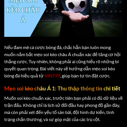
Nếu đam mê cá cược bóng đá, chắc hẳn bạn luôn mong
muốn nắm bắt mẹo soi kèo châu Á chuẩn xác để tăng cơ hội
thắng cược. Tuy nhiên, không phải ai cũng hiểu rõ những bí
quyết quan trọng. Bài viết này sẽ hướng dẫn mẹo soi kèo
bóng đá hiệu quả từ
VIN777
, giúp bạn tự tin đặt cược.
Mẹo soi kèo châu Á 1: Thu thập thông tin chi tiết
Muốn soi kèo chuẩn xác, trước tiên bạn phải có đủ dữ liệu về
trận đấu. Không chỉ là lịch sử đối đầu hay phong độ gần đây,
mà còn phải xét đến yếu tố sân bãi, đội hình dự kiến, tình
trạng chấn thương, và sự góp mặt của các trụ cột.