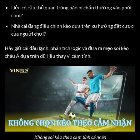
Liệu có cầu thủ quan trọng nào bị chấn thương vào phút
chót?
Nhà cái đang điều chỉnh kèo dựa trên xu hướng đặt cược
của người chơi?
Hãy giữ cái đầu lạnh, phân tích logic và đưa ra mẹo soi kèo
châu Á dựa trên dữ liệu thay vì cảm tính.
Không soi kèo theo cảm tính cá nhân