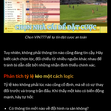
Chọn VIN777 để tự tin đặt cược an toàn
Tuy nhiên, không phải thông tin nào cũng đáng tin cậy. Hãy
biết cách chọn lọc, đối chiếu từ nhiều nguồn khác nhau để
tránh bị dẫn dắt bởi những nhận định thiếu chính xác.
Phân tích tỷ lệ kèo một cách logic
Tỷ lệ kèo không phải lúc nào cũng cố định, mà sẽ có sự thay
đổi trước và trong trận đấu. Khi thấy một kèo có biến động
mạnh, hãy tự hỏi:
Có thông tin mới nào về đội hình ra sân không?