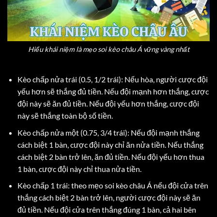
Hiểu khái niệm là mẹo soi kèo châu Á vững vàng nhất
Kèo chấp nửa trái (0.5, 1/2 trái): Nếu hòa, người cược đội
yếu hơn sẽ thắng đủ tiền. Nếu đội mạnh hơn thắng, cược
đội này sẽ ăn đủ tiền. Nếu đội yếu hơn thắng, cược đội
này sẽ thắng toàn bộ số tiền.
Kèo chấp nửa một (0.75, 3/4 trái): Nếu đội mạnh thắng
cách biệt 1 bàn, cược đội này chỉ ăn nửa tiền. Nếu thắng
cách biệt 2 bàn trở lên, ăn đủ tiền. Nếu đội yếu hơn thua
1 bàn, cược đội này chỉ thua nửa tiền.
Kèo chấp 1 trái: theo mẹo soi kèo châu Á nếu đội cửa trên
thắng cách biệt 2 bàn trở lên, người cược đội này sẽ ăn
đủ tiền. Nếu đội cửa trên thắng đúng 1 bàn, cả hai bên