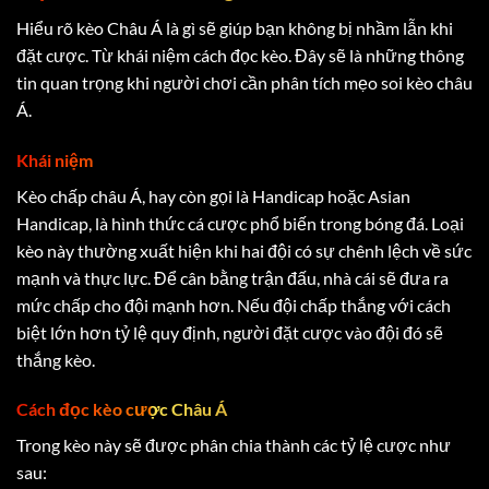
Hiểu rõ kèo Châu Á là gì sẽ giúp bạn không bị nhầm lẫn khi
đặt cược. Từ khái niệm cách đọc kèo. Đây sẽ là những thông
tin quan trọng khi người chơi cần phân tích mẹo soi kèo châu
Á.
Khái niệm
Kèo chấp châu Á, hay còn gọi là Handicap hoặc Asian
Handicap, là hình thức cá cược phổ biến trong bóng đá. Loại
kèo này thường xuất hiện khi hai đội có sự chênh lệch về sức
mạnh và thực lực. Để cân bằng trận đấu, nhà cái sẽ đưa ra
mức chấp cho đội mạnh hơn. Nếu đội chấp thắng với cách
biệt lớn hơn tỷ lệ quy định, người đặt cược vào đội đó sẽ
thắng kèo.
Cách đọc kèo cược Châu Á
Trong kèo này sẽ được phân chia thành các tỷ lệ cược như
sau: