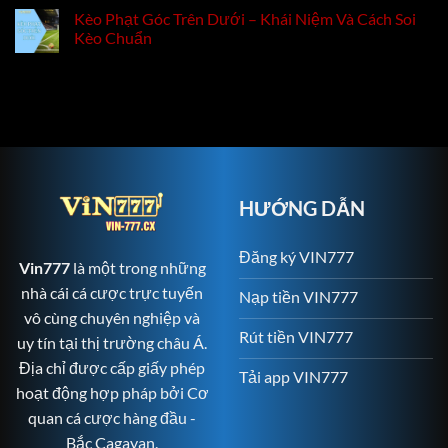
Kèo Phạt Góc Trên Dưới – Khái Niệm Và Cách Soi
Kèo Chuẩn
HƯỚNG DẪN
Đăng ký VIN777
Vin777
là một trong những
nhà cái cá cược trực tuyến
Nạp tiền VIN777
vô cùng chuyên nghiệp và
Rút tiền VIN777
uy tín tại thị trường châu Á.
Địa chỉ được cấp giấy phép
Tải app VIN777
hoạt động hợp pháp bởi Cơ
quan cá cược hàng đầu -
Bắc Cagayan.