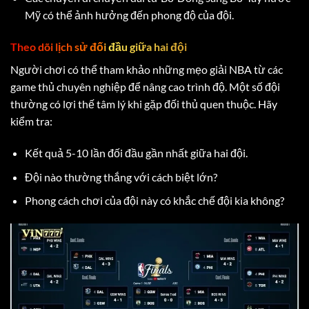
Mỹ có thể ảnh hưởng đến phong độ của đội.
Theo dõi lịch sử đối đầu giữa hai đội
Người chơi có thể tham khảo những mẹo giải NBA từ các
game thủ chuyên nghiệp để nâng cao trình độ. Một số đội
thường có lợi thế tâm lý khi gặp đối thủ quen thuộc. Hãy
kiểm tra:
Kết quả 5-10 lần đối đầu gần nhất giữa hai đội.
Đội nào thường thắng với cách biệt lớn?
Phong cách chơi của đội này có khắc chế đội kia không?