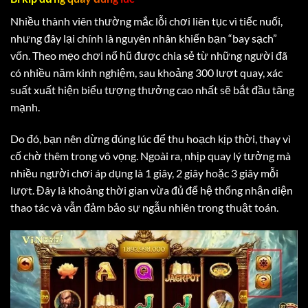
Nhiều thành viên thường mắc lỗi chơi liên tục vì tiếc nuối,
nhưng đây lại chính là nguyên nhân khiến bạn “bay sạch”
vốn. Theo mẹo chơi nổ hũ được chia sẻ từ những người đã
có nhiều năm kinh nghiệm, sau khoảng 300 lượt quay, xác
suất xuất hiện biểu tượng thưởng cao nhất sẽ bắt đầu tăng
mạnh.
Do đó, bạn nên dừng đúng lúc để thu hoạch kịp thời, thay vì
cố chờ thêm trong vô vọng. Ngoài ra, nhịp quay lý tưởng mà
nhiều người chơi áp dụng là 1 giây, 2 giây hoặc 3 giây mỗi
lượt. Đây là khoảng thời gian vừa đủ để hệ thống nhận diện
thao tác và vẫn đảm bảo sự ngẫu nhiên trong thuật toán.