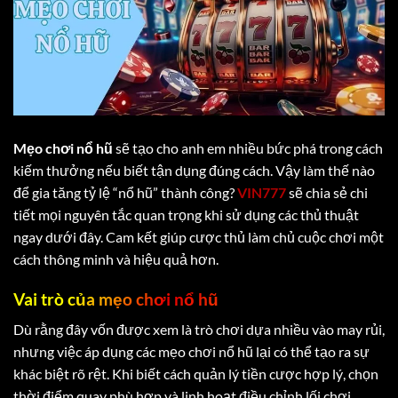
Mẹo chơi nổ hũ
sẽ tạo cho anh em nhiều bức phá trong cách
kiếm thưởng nếu biết tận dụng đúng cách. Vậy làm thế nào
để gia tăng tỷ lệ “nổ hũ” thành công?
VIN777
sẽ chia sẻ chi
tiết mọi nguyên tắc quan trọng khi sử dụng các thủ thuật
ngay dưới đây. Cam kết giúp cược thủ làm chủ cuộc chơi một
cách thông minh và hiệu quả hơn.
Vai trò của mẹo chơi nổ hũ
Dù rằng đây vốn được xem là trò chơi dựa nhiều vào may rủi,
nhưng việc áp dụng các mẹo chơi nổ hũ lại có thể tạo ra sự
khác biệt rõ rệt. Khi biết cách quản lý tiền cược hợp lý, chọn
thời điểm quay phù hợp và linh hoạt điều chỉnh lối chơi,