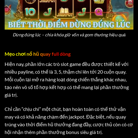
Dừng đúng lúc – chìa khóa giữ vốn và gom thưởng hiệu quả
Mẹo chơi nổ hũ quay full dòng
Hiện nay, phần lớn các trò slot game đều được thiết kế với
nhiều payline, có thể là 3, 5, thậm chí lên tới 20 cuộn quay.
Mỗi cuộn lại mở ra hàng loạt dòng chiến thắng khác nhau,
tạo nên vô số tổ hợp kết hợp có thể mang lại phần thưởng
giá trị.
Chỉ cần “chịu chi” một chút, bạn hoàn toàn có thể thử vận
may và có khả năng chạm đến jackpot. Đặc biệt, nếu quay
trúng vào thời điểm hũ thưởng đang đầy, cược thủ còn có cơ
hội nhận thêm phần thưởng bonus siêu giá trị.