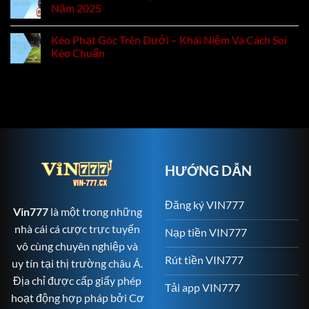
Năm 2025
Kèo Phạt Góc Trên Dưới – Khái Niệm Và Cách Soi
Kèo Chuẩn
HƯỚNG DẪN
Đăng ký VIN777
Vin777
là một trong những
nhà cái cá cược trực tuyến
Nạp tiền VIN777
vô cùng chuyên nghiệp và
Rút tiền VIN777
uy tín tại thị trường châu Á.
Địa chỉ được cấp giấy phép
Tải app VIN777
hoạt động hợp pháp bởi Cơ