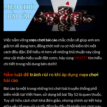
Việc nắm vững
mẹo chơi bài cào
chắc chắn sẽ giúp anh em
giải trí dễ dàng hơn, đồng thời mở ra cơ hội kiếm lời một
cách đều đặn. Để hiểu rõ hơn về những thủ thuật này cũng
như cải thiện hiệu suất đặt cược, hãy cùng
VIN777
tìm hiểu
chi tiết trong nội dung bên dưới!
Nắm luật để tránh rủi ro khi áp dụng mẹo chơi
bài cào
Bài cào là một trong những trò chơi bài truyền thống phổ
biến nhất tại Việt Nam, sử dụng bộ bài Tây 52 lá quen thuộc.
Tuy sở hữu cách chơi khá đơn giản, nhưng chính sự kết hợp
giữa yếu tố may rủi và tốc độ trận đấu đã khiến trò chơi này