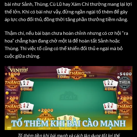
bài như Sảnh, Thùng, Cù Lũ hay Xám Chi thường mang lại lợi
thế lớn. Khi có bài như vậy, đừng ngần ngại tố thêm để gây
áp lực cho đối thủ, đồng thời tăng phần thưởng tiềm năng.
Thậm chí, nếu bài bạn chưa hoàn chỉnh nhưng có cơ hội “ra
hoa” chẳng hạn đang chờ một lá để hoàn tất Sảnh hoặc
Thùng. Thì việc tố cũng có thể khiến đối thủ e ngại mà bỏ
cuộc giữa chừng.
Tố thêm tiền khi bài mạnh và cách tận dụng tốt lợi thế