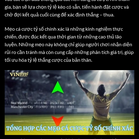
gia, bạn sẽ lựa chọn tỷ lệ kèo có sẵn, tiến hành đặt cược và
chờ đợi kết quả cuối cùng để xác định thắng – thua.
Mẹo cá cược tỷ số chính xác là những kinh nghiệm thực
chiến, được đúc kết qua thời gian từ những cao thủ lão
luyện. Những mẹo này không chỉ giúp người chơi nhận diện
rủi ro cần tránh mà còn cung cấp những phân tích giá trị, giúp
tối ưu hóa tỷ lệ thắng cược của bản thân.