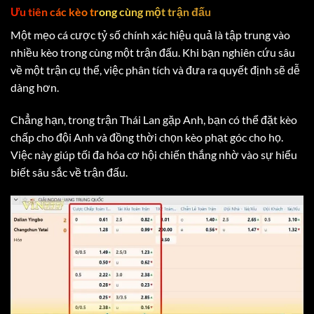
Ưu tiên các kèo trong cùng một trận đấu
Một mẹo cá cược tỷ số chính xác hiệu quả là tập trung vào
nhiều kèo trong cùng một trận đấu. Khi bạn nghiên cứu sâu
về một trận cụ thể, việc phân tích và đưa ra quyết định sẽ dễ
dàng hơn.
Chẳng hạn, trong trận Thái Lan gặp Anh, bạn có thể đặt kèo
chấp cho đội Anh và đồng thời chọn kèo phạt góc cho họ.
Việc này giúp tối đa hóa cơ hội chiến thắng nhờ vào sự hiểu
biết sâu sắc về trận đấu.