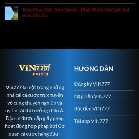
Kèo Phạt Góc Trên Dưới – Khái Niệm Và Cách Soi
Kèo Chuẩn
HƯỚNG DẪN
Đăng ký VIN777
Vin777
là một trong những
nhà cái cá cược trực tuyến
Nạp tiền VIN777
vô cùng chuyên nghiệp và
Rút tiền VIN777
uy tín tại thị trường châu Á.
Địa chỉ được cấp giấy phép
Tải app VIN777
hoạt động hợp pháp bởi Cơ
quan cá cược hàng đầu -