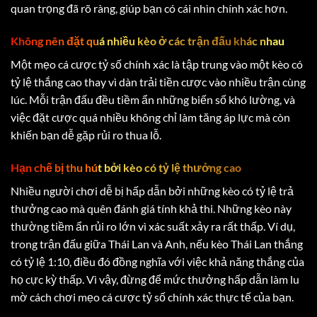
quan trọng đã rõ ràng, giúp bạn có cái nhìn chính xác hơn.
Không nên đặt quá nhiều kèo ở các trận đấu khác nhau
Một mẹo cá cược tỷ số chính xác là tập trung vào một kèo có
tỷ lệ thắng cao thay vì dàn trải tiền cược vào nhiều trận cùng
lúc. Mỗi trận đấu đều tiềm ẩn những biến số khó lường, và
việc đặt cược quá nhiều không chỉ làm tăng áp lực mà còn
khiến bạn dễ gặp rủi ro thua lỗ.
Hạn chế bị thu hút bởi kèo có tỷ lệ thưởng cao
Nhiều người chơi dễ bị hấp dẫn bởi những kèo có tỷ lệ trả
thưởng cao mà quên đánh giá tính khả thi. Những kèo này
thường tiềm ẩn rủi ro lớn vì xác suất xảy ra rất thấp. Ví dụ,
trong trận đấu giữa Thái Lan và Anh, nếu kèo Thái Lan thắng
có tỷ lệ 1:10, điều đó đồng nghĩa với việc khả năng thắng của
họ cực kỳ thấp. Vì vậy, đừng để mức thưởng hấp dẫn làm lu
mờ cách chơi mẹo cá cược tỷ số chính xác thực tế của bạn.