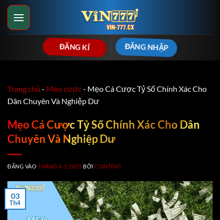
Bỏ
qua
nội
dung
ĐĂNG NHẬP
ĐĂNG KÍ
Trang chủ
-
Mẹo cược
-
Mẹo Cá Cược Tỷ Số Chính Xác Cho
Dân Chuyên Và Nghiệp Dư
Mẹo Cá Cược Tỷ Số Chính Xác Cho Dân
Chuyên Và Nghiệp Dư
ĐĂNG VÀO
THÁNG 4 3, 2025
BỞI
CONTENT
03
Th4