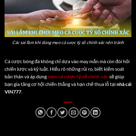
Các sai lầm khi dùng mẹo cá cược tỷ số chính xác nên tránh
Cá cược bóng đá không chỉ dựa vào may mắn mà còn đòi hỏi
chiến lược và kỷ luật. Hiểu rõ những rủi ro, biết kiểm soát
bản thân và áp dụng
mẹo cá cược tỷ số chính xác
sẽ giúp
bạn gia tăng cơ hội chiến thắng và hạn chế thua lỗ tại
nhà cái
VIN777
.