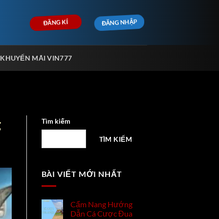
ĐĂNG NHẬP
ĐĂNG KÍ
KHUYẾN MÃI VIN777
g
Tìm kiếm
TÌM KIẾM
BÀI VIẾT MỚI NHẤT
Cẩm Nang Hướng
Dẫn Cá Cược Đua