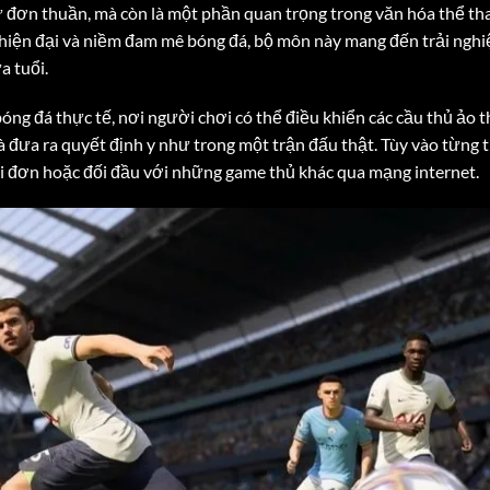
tử đơn thuần, mà còn là một phần quan trọng trong văn hóa thể th
ệ hiện đại và niềm đam mê bóng đá, bộ môn này mang đến trải ngh
a tuổi.
ng đá thực tế, nơi người chơi có thể điều khiển các cầu thủ ảo t
à đưa ra quyết định y như trong một trận đấu thật. Tùy vào từng 
ơi đơn hoặc đối đầu với những game thủ khác qua mạng internet.