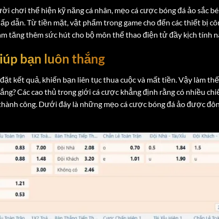
gười chơi thể hiện kỹ năng cá nhân, mẹo cá cược bóng đá ảo sắc b
p dẫn. Từ tiền mặt, vật phẩm trong game cho đến các thiết bị cô
àm tăng thêm sức hút cho bộ môn thể thao điện tử đầy kịch tính n
úp bạn luôn thắng
 đặt kết quả, khiến bạn liên tục thua cuộc và mất tiền. Vậy làm thế
ắng? Các cao thủ trong giới cá cược khẳng định rằng có nhiều chi
 thành công. Dưới đây là những mẹo cá cược bóng đá ảo được đô