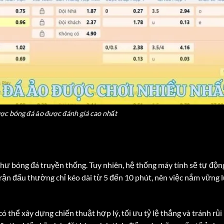
ợc bóng đá ảo được đánh giá cao nhất
hư bóng đá truyền thống. Tuy nhiên, hệ thống máy tính sẽ tự độn
trận đấu thường chỉ kéo dài từ 5 đến 10 phút, nên việc nắm vững 
có thể xây dựng chiến thuật hợp lý, tối ưu tỷ lệ thắng và tránh rủi