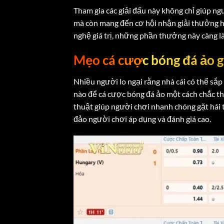
Tham gia các giải đấu này không chỉ giúp n
mà còn mang đến cơ hội nhận giải thưởng hấ
nghệ giá trị, những phần thưởng này càng l
Mẹo cá cược bóng đá ảo gi
Nhiều người lo ngại rằng nhà cái có thể sắp
nào để cá cược bóng đá ảo một cách chắc th
thuật giúp người chơi nhanh chóng gặt hái
đảo người chơi áp dụng và đánh giá cao.