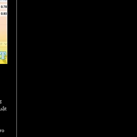
g
luật
 ro