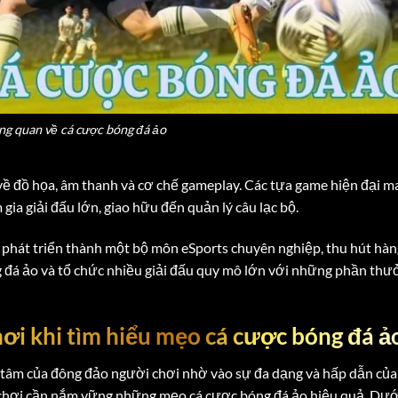
̉ng quan về cá cược bóng đá ảo
về đồ họa, âm thanh và cơ chế gameplay. Các tựa game hiện đại m
gia giải đấu lớn, giao hữu đến quản lý câu lạc bộ.
òn phát triển thành một bộ môn eSports chuyên nghiệp, thu hút hà
ng đá ảo và tổ chức nhiều giải đấu quy mô lớn với những phần th
hơi khi tìm hiểu mẹo cá cược bóng đá ả
 tâm của đông đảo người chơi nhờ vào sự đa dạng và hấp dẫn của
ời chơi cần nắm vững những mẹo cá cược bóng đá ảo hiệu quả. Dướ