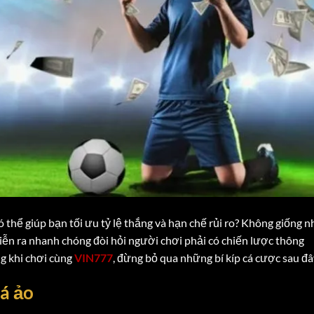
ó thể giúp bạn tối ưu tỷ lệ thắng và hạn chế rủi ro? Không giống 
iễn ra nhanh chóng đòi hỏi người chơi phải có chiến lược thông
 khi chơi cùng
VIN777
, đừng bỏ qua những bí kíp cá cược sau đâ
đá ảo