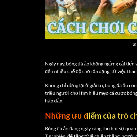
Tô
Ngày nay, bóng đá ảo không ngừng cải tiến 
đến nhiều chế độ chơi đa dạng, từ việc tham 
Không chỉ dừng lại ở giải trí, bóng đá ảo c
triệu người chơi tìm hiểu mẹo cá cược bó
hấp dẫn.
Những ưu điểm của trò c
Bóng đá ảo đang ngày càng thu hút sự quan
Tuy nhiên, để tăng tỷ lệ chiến thắng, ngư