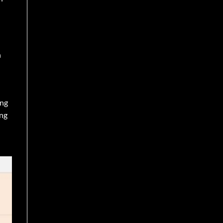
n
ống
ỏng